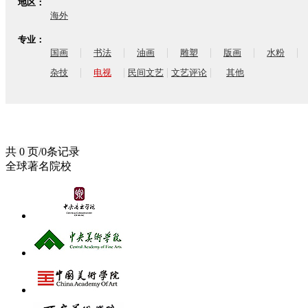
地区：
海外
专业：
|
|
|
|
|
|
国画
书法
油画
雕塑
版画
水粉
|
|
|
|
杂技
电视
民间文艺
文艺评论
其他
共 0 页/0条记录
全球著名院校