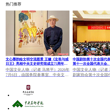
热门推荐
文心墨韵绘文明交流图景 王镛《玄奘与戒
中国剧协第十次全国代
日王》亮相中央文史研究馆成立75周年成
第十一次全国代表大会
果展
全国代表大会在北京召开
中国文化人物（记者 马将平）2026年
中国文化人物（记者
式并讲话
7月6日，由国务院参事室、中央文史
剧家协会第十次全国
研究馆主办，中国美术馆支持的“文
民间文艺家协会第十
心墨韵——中央...
会、中国书法...