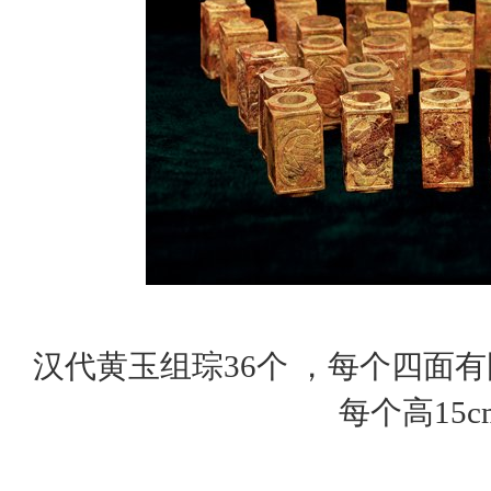
汉代黄玉组琮36个 ，每个四面
每个高15c