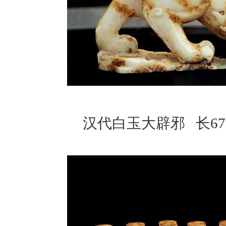
汉代白玉大辟邪 长67cm