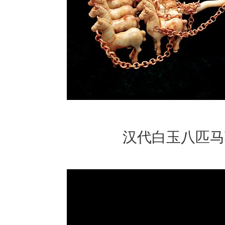
汉代白玉八匹马车