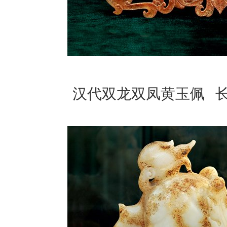
汉代双龙双凤黄玉佩 长31