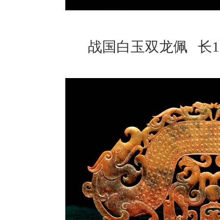
战国白玉双龙佩 长18c