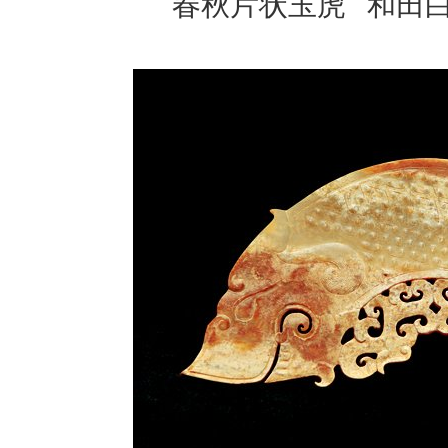
春秋片状玉虎 和田白玉