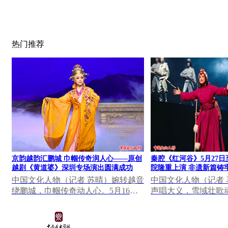
热门推荐
京韵越韵汇鹏城 巾帼传奇润人心——原创
秦腔《红河谷》5月27日
越剧《黄道婆》深圳专场演出圆满成功
院隆重上演 非遗新篇铸
中国文化人物（记者 苏晴）婉转越音
中国文化人物（记者
绕鹏城，巾帼传奇动人心。5月16日
声唱大义，雪域壮歌动
晚，深圳罗湖区凤凰剧场灯火璀璨、
日至28日，由陕西省
座无虚席，北京...
创排的秦腔《红河...